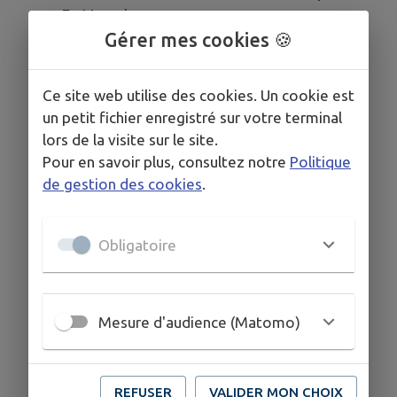
En Maumin
Délibération dénomination de rue : Carrelot
Gérer mes cookies 🍪
de Navarre
Délibération modifiant les tarifs d'entrée à la
Ce site web utilise des cookies. Un cookie est
piscine concernant les personnes en
un petit fichier enregistré sur votre terminal
situation de handicap
lors de la visite sur le site.
Délibération concernant l'attribution de
Pour en savoir plus, consultez notre
Politique
tickets d'entrée gratuite au cinéma et à la
de gestion des cookies
.
piscine pour les jeunes du conseil municipal
Délibération tarifs repas soirée nocturne
piscine
Obligatoire
Délibération droit de préemption urbain
Projet VVF: création d'un groupe de travail
Présentation du site internet
Mesure d'audience (Matomo)
Questions diverses
REFUSER
VALIDER MON CHOIX