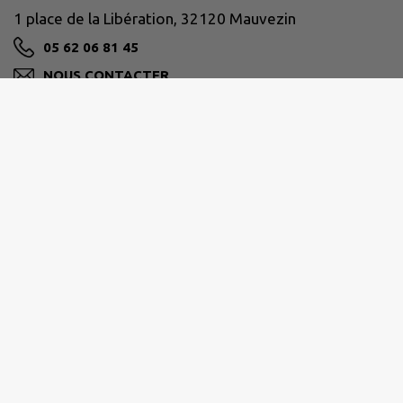
1 place de la Libération, 32120 Mauvezin
05 62 06 81 45
NOUS CONTACTER
M'Y RENDRE
www.mauvezin.fr
Nous vous accueillons à La Mairie
Du lundi au vendredi de 8h30 à 12h00 et de 13h30 à
17h00
Le samedi de 9h00 à 12h00