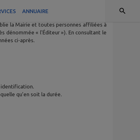
RVICES
ANNUAIRE
sateur (ci-après dénommé l’« Utilisateur ») du
blie la Mairie et toutes personnes affiliées à
ès dénommée « l'Éditeur »). En consultant le
nnées ci-après.
 identification.
quelle qu’en soit la durée.