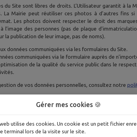
 du Site sont libres de droits. L’Utilisateur garantit à la 
La Mairie peut réutiliser ces photos à d'autres fins si
onymat. Les photos doivent respecter le droit des marq
it à l’image des personnes (pas de plaque d'immatriculati
r la publication de leur image, pas de noms).
ès aux données communiquées via les formulaires du Site.
s données communiquées via le formulaire auprès de n’impo
imisation de la qualité du service public dans le respect
ivités.
a gestion de vos données personnelles, consultez notre
poli
Gérer mes cookies 🍪
web utilise des cookies. Un cookie est un petit fichier enre
, celui-ci est équipé d'un système de traceurs (
Mato
e terminal lors de la visite sur le site.