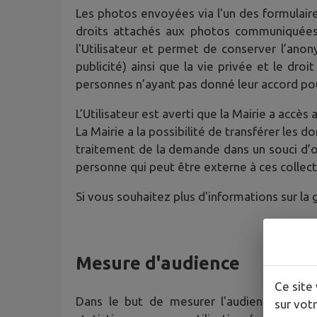
Les photos envoyées via l'un des formulaires
droits attachés aux photos communiquées. 
l'Utilisateur et permet de conserver l’an
publicité) ainsi que la vie privée et le dro
personnes n’ayant pas donné leur accord pou
L’Utilisateur est averti que la Mairie a acc
La Mairie a la possibilité de transférer le
traitement de la demande dans un souci d’opt
personne qui peut être externe à ces collect
Si vous souhaitez plus d'informations sur l
Mesure d'audience
Ce site 
Dans le but de mesurer l'audience du Site
sur votr