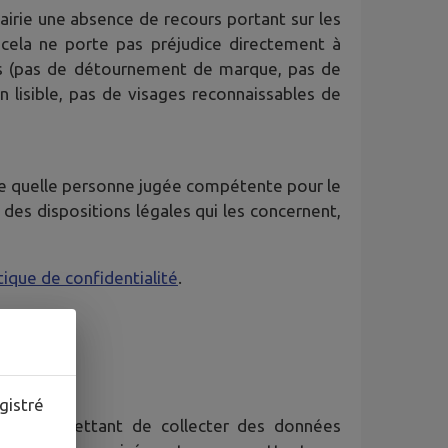
Mairie une absence de recours portant sur les
 cela ne porte pas préjudice directement à
ues (pas de détournement de marque, pas de
on lisible, pas de visages reconnaissables de
rte quelle personne jugée compétente pour le
 des dispositions légales qui les concernent,
tique de confidentialité
.
gistré
mo
) permettant de collecter des données