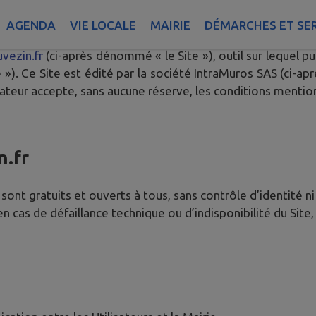
AGENDA
VIE LOCALE
MAIRIE
DÉMARCHES ET SE
définir les conditions d’accès et d’utilisation par l’utili
ezin.fr
(ci-après dénommé « le Site »), outil sur lequel pu
). Ce Site est édité par la société IntraMuros SAS (ci-apr
ilisateur accepte, sans aucune réserve, les conditions mentio
.fr
s sont gratuits et ouverts à tous, sans contrôle d’identité ni
 cas de défaillance technique ou d’indisponibilité du Site, 