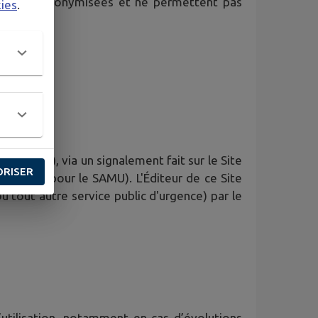
iques sont anonymisées et ne permettent pas
kies
.
ier, etc), via un signalement fait sur le Site
ORISER
iers, 15 pour le SAMU). L'Éditeur de ce Site
ou tout autre service public d'urgence) par le
’utilisation, notamment en cas d’évolutions