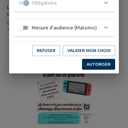
Obligatoire
LUNDI 10 AOÛT
DE 21H00 À 23H00
Ciné Mauv'
Mesure d'audience (Matomo)
Par : Cinéma Ciné Mauv' | Catégorie : Cinéma
REFUSER
VALIDER MON CHOIX
AUTORISER