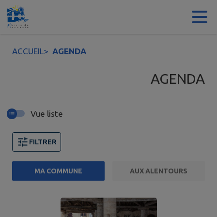
Contenu
Menu
Recherche
Pied de page
ACCUEIL
>
AGENDA
AGENDA
Vue liste
FILTRER
MA COMMUNE
AUX ALENTOURS
Page 1. 10 événements sur 49 affichés sur cette page.