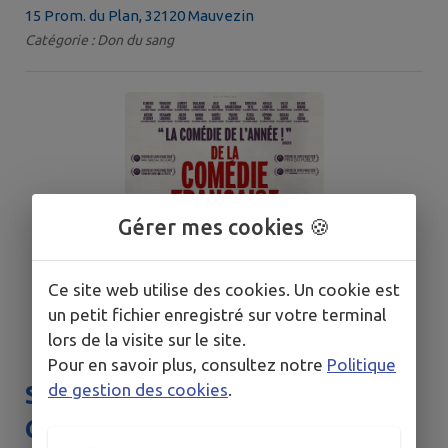
15 Prom. du Plan, 32120 Mauvezin
Catégorie : Don du sang
Gérer mes cookies 🍪
Ce site web utilise des cookies. Un cookie est
un petit fichier enregistré sur votre terminal
lors de la visite sur le site.
Pour en savoir plus, consultez notre
Politique
de gestion des cookies
.
Séance cinéma : DE LA
COMÉDIE-FRANÇAISE