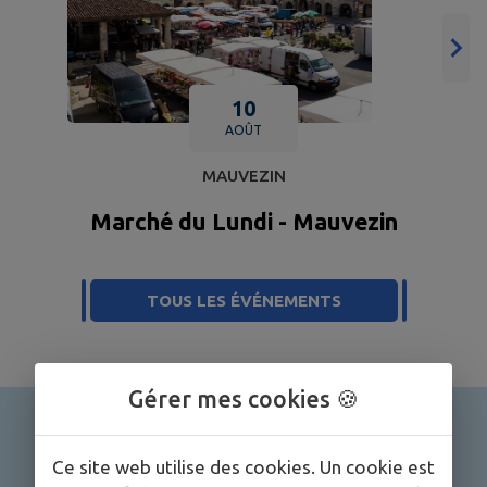
10
AOÛT
MAUVEZIN
Ça
Marché du Lundi - Mauvezin
TOUS LES ÉVÉNEMENTS
Gérer mes cookies 🍪
Ce site web utilise des cookies. Un cookie est