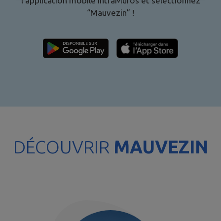
l’application mobile IntraMuros et sélectionnez
“
Mauvezin
” !
DÉCOUVRIR
MAUVEZIN