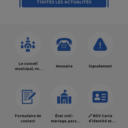
TOUTES LES ACTUALITÉS
Le conseil
Annuaire
Signalement
municipal, vos
élus,
commissions,
délégations et
compétences
Formulaire de
État civil :
🔗 RDV Carte
contact
mariage, pacs,
d'identité et
parrainage civil,
Passeport