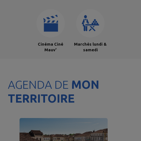
actes de
naissances,
mariages, décès
Cinéma Ciné
Marchés lundi &
Mauv'
samedi
AGENDA DE
MON
TERRITOIRE