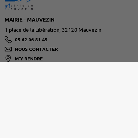
MAIRIE - MAUVEZIN
1 place de la Libération, 32120 Mauvezin
05 62 06 81 45
NOUS CONTACTER
M'Y RENDRE
www.mauvezin.fr
Nous vous accueillons à La Mairie
Du lundi au vendredi de 8h30 à 12h00 et de 13h30 à