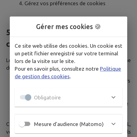
Gérez vos préférences de cookies
Gérer mes cookies 🍪
5. Durée de conservation des
cookies
Ce site web utilise des cookies. Un cookie est
un petit fichier enregistré sur votre terminal
Les cookies déposés sur votre terminal ont une
lors de la visite sur le site.
durée de vie limitée :
Pour en savoir plus, consultez notre
Politique
de gestion des cookies
.
Cookies techniques (intramuros-*)
: 120 jours
Cookies analytiques (Matomo)
: 13 mois
maximum
Obligatoire
Cookies de session
: supprimés à la fermeture
du navigateur
Mesure d'audience (Matomo)
Conformément aux recommandations de la CNIL,
votre consentement pour les cookies non essentiels