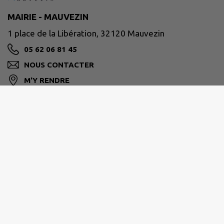
MAIRIE - MAUVEZIN
1 place de la Libération, 32120 Mauvezin
05 62 06 81 45
NOUS CONTACTER
M'Y RENDRE
www.mauvezin.fr
Nous vous accueillons à La Mairie
Du lundi au vendredi de 8h30 à 12h00 et de 13h30 à
17h00