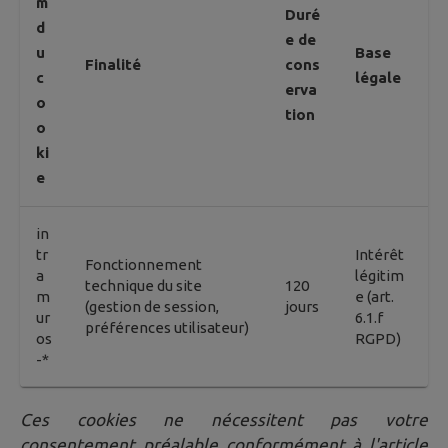
m
Duré
d
e de
u
Base
Finalité
cons
c
légale
erva
o
tion
o
ki
e
in
tr
Intérêt
Fonctionnement
a
légitim
technique du site
120
m
e (art.
(gestion de session,
jours
ur
6.1.f
préférences utilisateur)
os
RGPD)
-*
Ces cookies ne nécessitent pas votre
consentement préalable conformément à l'article