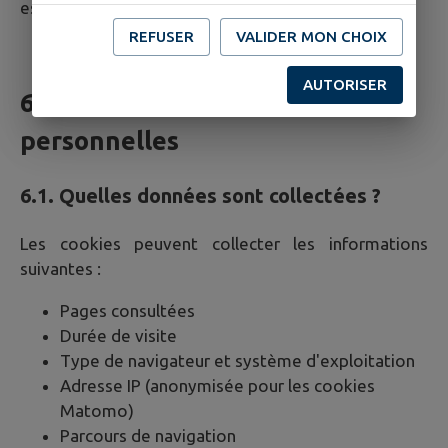
est valable
6 mois
.
REFUSER
VALIDER MON CHOIX
AUTORISER
6. Cookies et données
personnelles
6.1. Quelles données sont collectées ?
Les cookies peuvent collecter les informations
suivantes :
Pages consultées
Durée de visite
Type de navigateur et système d'exploitation
Adresse IP (anonymisée pour les cookies
Matomo)
Parcours de navigation