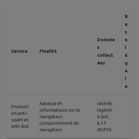
B
a
s
Donnée
e
s
l
Service
Finalité
collect
é
ées
g
a
l
e
Adresse IP,
Intérêt
Protecti
informations sur le
légitim
on anti-
navigateur,
e (art.
spam et
comportement de
6.1.f
anti-bot
navigation
RGPD)