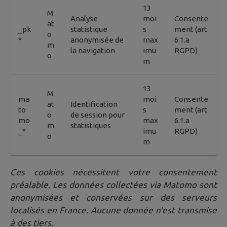
13
M
Analyse
moi
Consente
at
_pk
statistique
s
ment (art.
o
*
anonymisée de
max
6.1.a
m
la navigation
imu
RGPD)
o
m
13
M
ma
moi
Consente
at
Identification
to
s
ment (art.
o
de session pour
mo
max
6.1.a
m
statistiques
_*
imu
RGPD)
o
m
Ces cookies nécessitent votre consentement
préalable. Les données collectées via Matomo sont
anonymisées et conservées sur des serveurs
localisés en France. Aucune donnée n'est transmise
à des tiers.