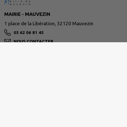
MAIRIE - MAUVEZIN
1 place de la Libération, 32120 Mauvezin
05 62 06 81 45
NOUS CONTACTER
M'Y RENDRE
www.mauvezin.fr
Nous vous accueillons à La Mairie
Du lundi au vendredi de 8h30 à 12h00 et de 13h30 à
17h00