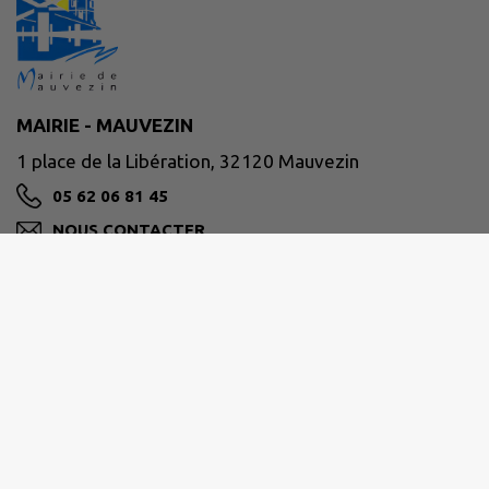
MAIRIE - MAUVEZIN
1 place de la Libération, 32120 Mauvezin
05 62 06 81 45
NOUS CONTACTER
M'Y RENDRE
www.mauvezin.fr
Nous vous accueillons à La Mairie