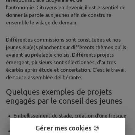
l’autonomie. Citoyens en devenir, il est essentiel de
donner la parole aux jeunes afin de construire
ensemble le village de demain.
Différentes commissions sont constituées et nos
jeunes élu(e)s planchent sur différents thèmes qu’ils
avaient au préalable choisis. Différents projets
émergent, plusieurs sont sélectionnés, d’autres
écartés après étude et concertation. C’est le travail
de toute assemblée délibérante.
Quelques exemples de projets
engagés par le conseil des jeunes
Embellissement du stade, création d’une fresque
sur le mur d’enceinte
Gérer mes cookies 🍪
Création d’un pumptrack, création d’un lieu de