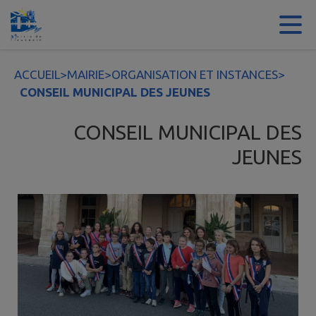
Contenu
Menu
Recherche
Pied de page
ACCUEIL
>
MAIRIE
>
ORGANISATION ET INSTANCES
>
CONSEIL MUNICIPAL DES JEUNES
CONSEIL MUNICIPAL DES
JEUNES