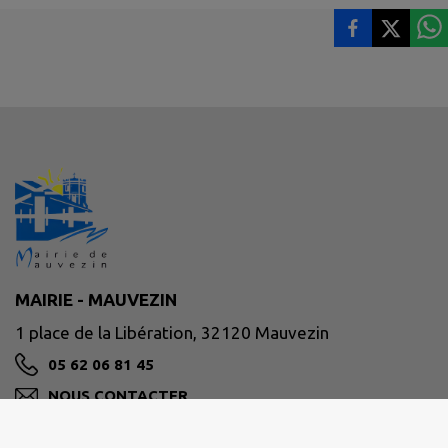
MAIRIE - MAUVEZIN
1 place de la Libération, 32120 Mauvezin
05 62 06 81 45
NOUS CONTACTER
M'Y RENDRE