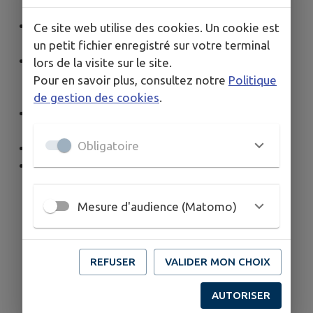
rencontres pour jeunes...
Participation au jury du concours des Maisons
Ce site web utilise des cookies. Un cookie est
fleuries
un petit fichier enregistré sur votre terminal
Participation aux cérémonies commémoratives,
lors de la visite sur le site.
journée de l’environnement « NETTOYONS LA
Pour en savoir plus, consultez notre
Politique
NATURE »
de gestion des cookies
.
Projection de film et de séances de cinéma en
plein air
Obligatoire
Création d’une boîte à lire
Concours de dessin
Mesure d'audience (Matomo)
REFUSER
VALIDER MON CHOIX
AUTORISER