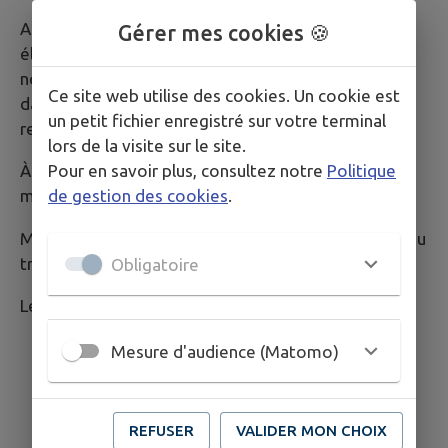
Aujourd'hui une nouvelle page s'ouvre, un nouvel
Gérer mes cookies 🍪
élan est lancé pour Mauvezin. C'est ensemble que
nous réussirons et ferons vivre notre commune,
Ce site web utilise des cookies. Un cookie est
dans le respect, le dialogue, l'écoute et le sens des
un petit fichier enregistré sur votre terminal
responsabilités.
lors de la visite sur le site.
Pour en savoir plus, consultez notre
Politique
À présent, je souhaite être le maire de tous les
de gestion des cookies
.
mauvezinois, accessible à tous.
Merci encore pour votre confiance, et maintenant au
travail pour Mauvezin !
Obligatoire
Le Maire, Sébastien HILLOU-LESPES
Mesure d'audience (Matomo)
REFUSER
VALIDER MON CHOIX