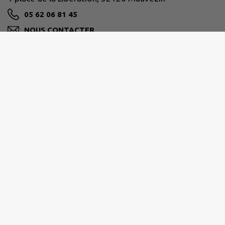
05 62 06 81 45
NOUS CONTACTER
M'Y RENDRE
www.mauvezin.fr
Nous vous accueillons à La Mairie
Du lundi au vendredi de 8h30 à 12h00 et de 13h30 à
17h00
Le samedi de 9h00 à 12h00