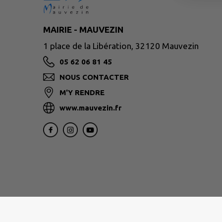
MAIRIE - MAUVEZIN
1 place de la Libération, 32120 Mauvezin
05 62 06 81 45
NOUS CONTACTER
M'Y RENDRE
www.mauvezin.fr