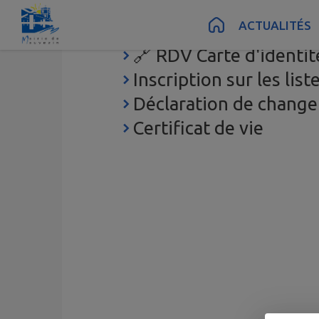
Contenu
Menu
Recherche
Pied de page
ACTUALITÉS
Bureau France services
🔗 RDV Carte d'identit
Inscription sur les lis
Déclaration de chang
Certificat de vie