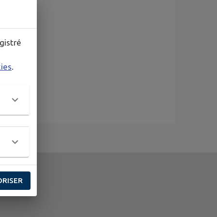
gistré
kies
.
ORISER