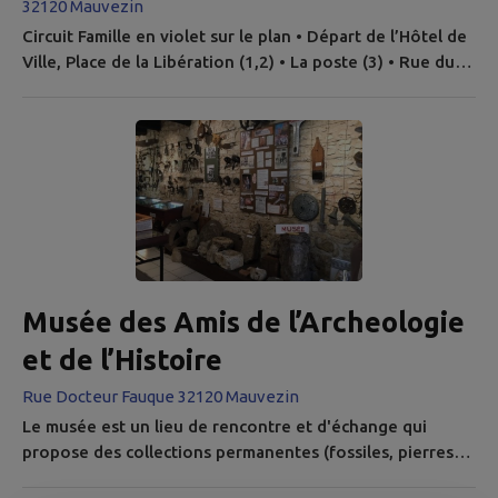
32120 Mauvezin
Circuit Famille en violet sur le plan • Départ de l’Hôtel de
Ville, Place de la Libération (1,2) • La poste (3) • Rue du
Corps Francs Pommiès • Rue Tourneuve (5) • Place du 8
Mai 1945 (6) • Rue Echauguette (7) • Rue des Remparts •
La Halle (4) • Rue du Temple (9) • Le Temple (8) • Place de
Foirail (10) • 2nd Monument aux morts, (Place de Verdun)
(11) • Promenade du Château (12) • Terrasses du...
Musée des Amis de l’Archeologie
et de l’Histoire
Rue Docteur Fauque 32120 Mauvezin
Le musée est un lieu de rencontre et d'échange qui
propose des collections permanentes (fossiles, pierres
ouvragées, monnaies,, anciens outils agricoles et