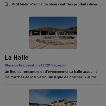
🗓 LUNDI Matin Marché de plein vent Des produits divers
et variés sont proposés tels que fruits et légumes,
vêtements, plats cuisinés exotiques ou typiquement
locaux. Très animé toute l’année, il l’est particulièrement
durant la saison estivale. ➔ Règlement du Marché du
Lundi 🗓 SAMEDI matin Marché des producteurs Sous la
halle, ce...
La Halle
Place de la Libération 32120 Mauvezin
Un lieu de rencontre et d'évènements La halle accueille
les marchés de Mauvezin, ainsi que de nombreux autres
évènements festifs, musicaux et autres activités. Marché
du lundi Marché de Producteurs du Samedi Marchés
gourmands de l'été ➡ Voir l'agenda des événements à
Mauvezin Histoire Ancien marché couvert datant du
XIVème siècle, restauré et réhabilité plusieurs fois. Ce