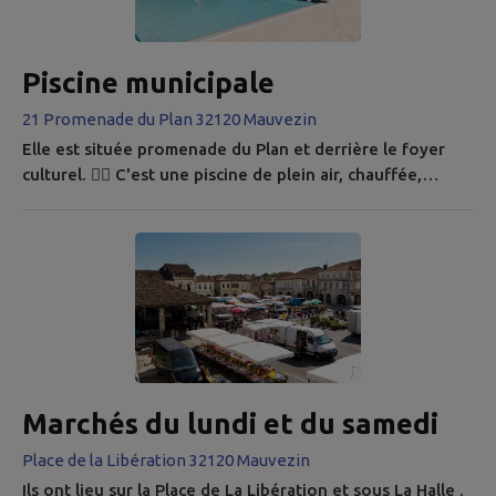
Piscine municipale
21 Promenade du Plan 32120 Mauvezin
Elle est située promenade du Plan et derrière le foyer
culturel. 🏊‍♂️ C'est une piscine de plein air, chauffée,
équipée d'un grand bassin avec plusieurs couloirs de
nage, d'un bassin plus petit, d'une pataugeoire et d'un
toboggan . 🏖 Autour des bassins, un espace vert et
ombragé permet de se reposer. 🧋 Une buvette est
également à votre disposition pour vous restaurer ou
vous rafraîchir. Deux...
Marchés du lundi et du samedi
Place de la Libération 32120 Mauvezin
Ils ont lieu sur la Place de La Libération et sous La Halle .