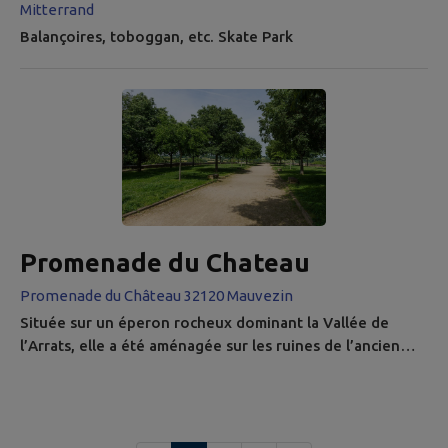
Mitterrand
Balançoires, toboggan, etc. Skate Park
Promenade du Chateau
Promenade du Château 32120 Mauvezin
Située sur un éperon rocheux dominant la Vallée de
l’Arrats, elle a été aménagée sur les ruines de l’ancien
château où résidaient les vicomtes, démantelé en 1621,
sur ordre du Roi Louis XIII, qui voulait établir son pouvoir
absolu et qui supprima cette place de sécurité
protestante. La promenade offre un superbe panorama