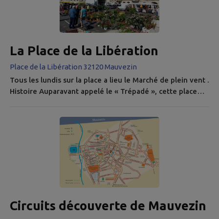
bâtiment avait pour...
La Place de la Libération
Place de la Libération 32120 Mauvezin
Tous les lundis sur la place a lieu le Marché de plein vent .
Histoire Auparavant appelé le « Trépadé », cette place
était utilisée par le Vicomte du Fezensaguet pour le
rassemblement militaire en tant que place d’armes. Avec
la Bastide elle est devenue, au XIIIème siècle, une place
commerciale et le centre économique de la cité.
Mauvezin n’est pas une véritable bastide mais un
Castelnau. En...
Circuits découverte de Mauvezin