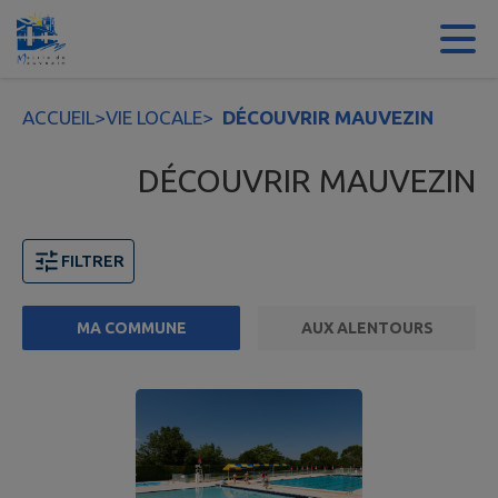
Contenu
Menu
Recherche
Pied de page
ACCUEIL
>
VIE LOCALE
>
DÉCOUVRIR MAUVEZIN
DÉCOUVRIR MAUVEZIN
FILTRER
MA COMMUNE
AUX ALENTOURS
Page 1. 10 points d'intérêts sur 28 affichés sur cette pa