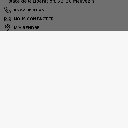
1 place de la Libération, 32120 Mauvezin
05 62 06 81 45
NOUS CONTACTER
M'Y RENDRE
www.mauvezin.fr
Nous vous accueillons à La Mairie
Du lundi au vendredi de 8h30 à 12h00 et de 13h30 à
17h00
Le samedi de 9h00 à 12h00