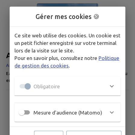
artisanaux) ainsi qu'une collection de photos anciennes
sur Mauvezin.. Le musée, installé dans des locaux
municipaux est un lieu de rencontre et d'échange qui
Gérer mes cookies 🍪
propose des collections permanentes (fossiles, pierres
ouvragées, des monnaies,...
Ce site web utilise des cookies. Un cookie est
un petit fichier enregistré sur votre terminal
lors de la visite sur le site.
Aire Camping-cars
Pour en savoir plus, consultez notre
Politique
de gestion des cookies
.
Aire Camping-cars
Eau, vidange eaux usées, pas pour cassettes. Aire un peu
en pente, eau gratuite 4 places Mairie 05 62 06 81 45
Obligatoire
Mesure d'audience (Matomo)