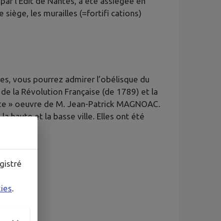
r l’Édit de Nantes, a été assiégée en
e siège, les murailles (=fortifi cations)
es, vous pourrez admirer l’obélisque du
 de la Révolution Française (de 1789) et la
erte » oeuvre de M. Jean-Patrick MAGNOAC.
a haute et la basse ville. Elles ont été
hèmes :
gistré
kies
.