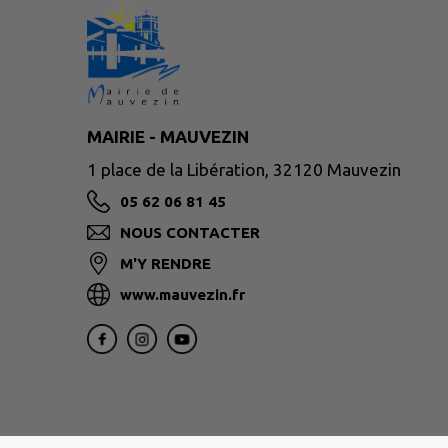
MAIRIE - MAUVEZIN
1 place de la Libération, 32120 Mauvezin
05 62 06 81 45
NOUS CONTACTER
M'Y RENDRE
www.mauvezin.fr