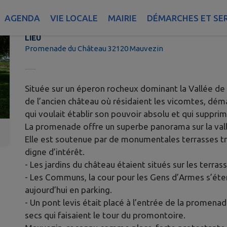
Promenade du Chateau
AGENDA
VIE LOCALE
MAIRIE
DÉMARCHES ET SE
LIEU
Promenade du Château 32120 Mauvezin
Située sur un éperon rocheux dominant la Vallée de l
de l’ancien château où résidaient les vicomtes, déma
qui voulait établir son pouvoir absolu et qui suppri
La promenade offre un superbe panorama sur la vall
Elle est soutenue par de monumentales terrasses tr
digne d’intérêt.
- Les jardins du château étaient situés sur les terra
- Les Communs, la cour pour les Gens d’Armes s’ét
aujourd’hui en parking.
- Un pont levis était placé à l’entrée de la promena
secs qui faisaient le tour du promontoire.