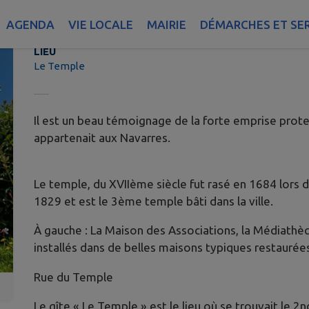
Le Temple
AGENDA
VIE LOCALE
MAIRIE
DÉMARCHES ET SE
LIEU
Le Temple
Il est un beau témoignage de la forte emprise prote
appartenait aux Navarres.
Le temple, du XVIIème siècle fut rasé en 1684 lors de
1829 et est le 3ème temple bâti dans la ville.
À gauche : La Maison des Associations, la Médiathèqu
installés dans de belles maisons typiques restaurée
Rue du Temple
Le gîte « Le Temple » est le lieu où se trouvait le 