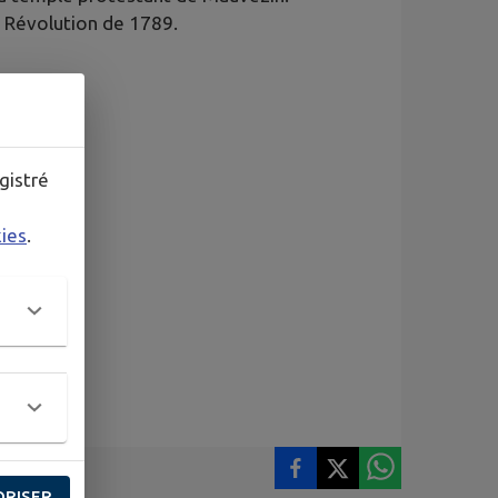
la Révolution de 1789.
gistré
kies
.
ORISER