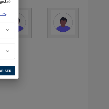
gistré
kies
.
ORISER