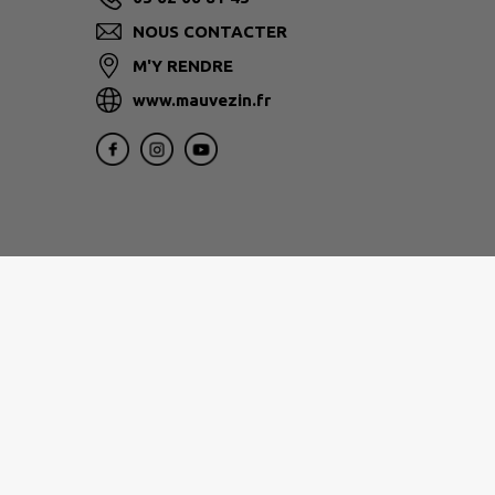
NOUS CONTACTER
M'Y RENDRE
www.mauvezin.fr
Les
organisations et établissements à proxi
Informations certifiées sur La Mairie de Mauvezi