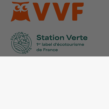
mité
, voir
l'annuaire du Service Public pour Mauvezin, Gers
n (32) dans l'annuaire des collectivités