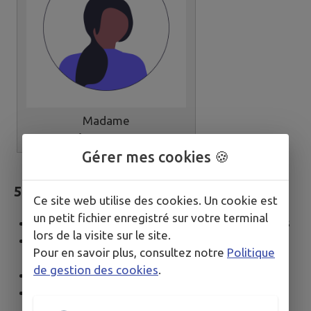
Madame
Reine PIERSON
Gérer mes cookies 🍪
5ème Adjoint
–
Animation et Culture
Ce site web utilise des cookies. Un cookie est
un petit fichier enregistré sur votre terminal
Organisation des fêtes officielles et cérémonies
lors de la visite sur le site.
Gestion du
Foyer culturel
,
cinéma
et
Pour en savoir plus, consultez notre
Politique
médiathèque
de gestion des cookies
.
Relation avec les
associations culturelles
Membre des commissions
sport et
Jeunesse
,
solidarité et santé