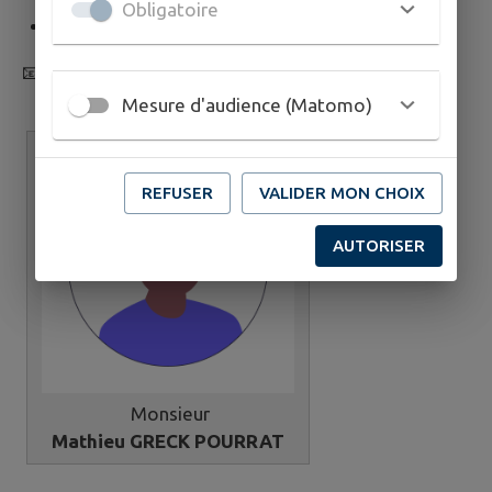
Obligatoire
Déléguée suppléante au
SICTOM Est
📧
animation.culture@mauvezin32.fr
Mesure d'audience (Matomo)
REFUSER
VALIDER MON CHOIX
AUTORISER
Monsieur
Mathieu GRECK POURRAT